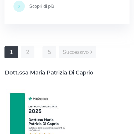
Scopri di più
Paginazione
1
2
5
Successivo
…
degli
articoli
Dott.ssa Maria Patrizia Di Caprio