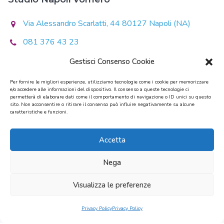
Via Alessandro Scarlatti, 44 80127 Napoli (NA)
081 376 43 23
Lunedì - Giovedì
Gestisci Consenso Cookie
14:30/20:30
Per fornire le migliori esperienze, utilizziamo tecnologie come i cookie per memorizzare
e/o accedere alle informazioni del dispositivo. Il consenso a queste tecnologie ci
Martedì - Mercoledì - Venerdì
permetterà di elaborare dati come il comportamento di navigazione o ID unici su questo
10:00/13:00 - 14:00/19:00
sito. Non acconsentire o ritirare il consenso può influire negativamente su alcune
caratteristiche e funzioni.
Sabato - Domenica
Chiuso
Accetta
Nega
Studio Dentistico Di Caprio della Dott.ssa Maria Patrizia Di
Visualizza le preferenze
Caprio. Via Scarlatti 44 80127 Napoli P.Iva 06649601215.
Privacy Policy
Al rights reserved.
Privacy Policy
Privacy Policy
Copyright © 2026.
MF Soluzioni Digitali