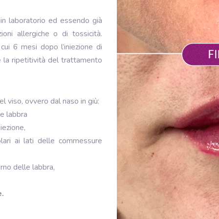
 in laboratorio ed essendo già
oni allergiche o di tossicità.
ui 6 mesi dopo l’iniezione di
e la ripetitività del trattamento
del viso, ovvero dal naso in giù:
le labbra
iezione,
lari ai lati delle commessure
rno delle labbra,
e.