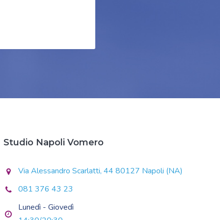
Studio Napoli Vomero
Via Alessandro Scarlatti, 44 80127 Napoli (NA)
081 376 43 23
Lunedì - Giovedì