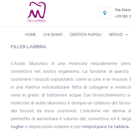
Via Ales
+39 081 3
HOME
CHI SIAMO
DENTISTA NAPOLI
SERVIZI
FILLER LABBRA
L’Acido Ialuronico è una molecola naturalmente prese
connettivo nel nostro organismo. La funzione di questo 
sostenere i tessuti soprastanti, come la cute e le mucose. 
in una matrice extracellulare fatta di collagene e molecol
sono in grado di trattenere acqua. Con l’invecchiamento 
molecole di acido ialuronico e dunque un collasso del tess
dei tessuti da esso sostenuti. L’iniezione nel derma 
permette di aumentare il volume del connettivo ed è larg
rughe
e depressioni cutanee e per
rimpolpare le labbra.