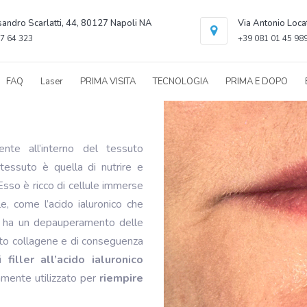
sandro Scarlatti, 44, 80127 Napoli NA
Via Antonio Loca
7 64 323
+39 081 01 45 98
FAQ
Laser
PRIMA VISITA
TECNOLOGIA
PRIMA E DOPO
nte all’interno del tessuto
tessuto è quella di nutrire e
Esso è ricco di cellule immerse
e, come l’acido ialuronico che
si ha un depauperamento delle
uto collagene e di conseguenza
di
filler all’acido ialuronico
amente utilizzato per
riempire