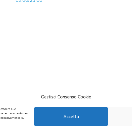
09:00/21:00
Gestisci Consenso Cookie
accedere alle
ti come il comportamento
Accetta
re negativamente su
sa Maria Patrizia Di Caprio. Via Scarlatti 44 80127 Napoli P.Iva 066496