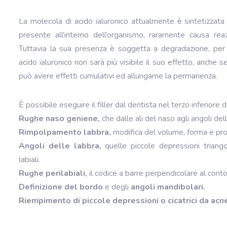
La molecola di acido ialuronico attualmente è sintetizzata
presente all’interno dell’organismo, raramente causa reazi
Tuttavia la sua presenza è soggetta a degradazione, per c
acido ialuronico non sarà più visibile il suo effetto, anche s
può avere effetti cumulativi ed allungarne la permanenza.
È possibile eseguire il filler dal dentista nel terzo inferiore 
Rughe naso geniene,
che dalle ali del naso agli angoli del
Rimpolpamento labbra,
modifica del volume, forma e pro
Angoli delle labbra,
quelle piccole depressioni triango
labiali.
Rughe perilabiali,
il codice a barre perpendicolare al conto
Definizione del bordo
e degli
angoli mandibolari.
Riempimento di piccole depressioni o cicatrici da acn