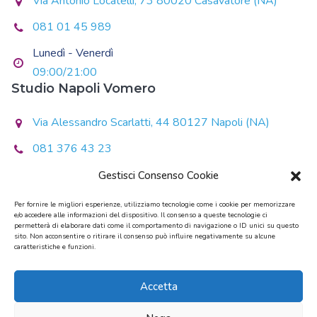
Via Antonio Locatelli, 73 80020 Casavatore (NA)
081 01 45 989
Lunedì - Venerdì
09:00/21:00
Studio Napoli Vomero
Via Alessandro Scarlatti, 44 80127 Napoli (NA)
081 376 43 23
Lunedì - Giovedì
Gestisci Consenso Cookie
14:30/20:30
Per fornire le migliori esperienze, utilizziamo tecnologie come i cookie per memorizzare
e/o accedere alle informazioni del dispositivo. Il consenso a queste tecnologie ci
Martedì - Mercoledì - Venerdì
permetterà di elaborare dati come il comportamento di navigazione o ID unici su questo
sito. Non acconsentire o ritirare il consenso può influire negativamente su alcune
10:00/13:00 - 14:00/19:00
caratteristiche e funzioni.
Sabato - Domenica
Chiuso
Accetta