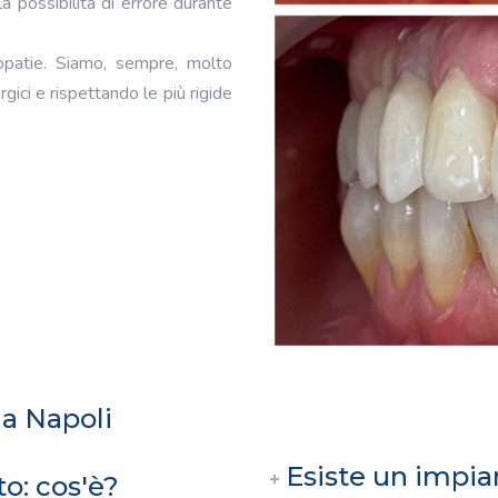
a possibilità di errore durante
opatie. Siamo, sempre, molto
rgici e rispettando le più rigide
a Napoli
Esiste un impia
o: cos'è?