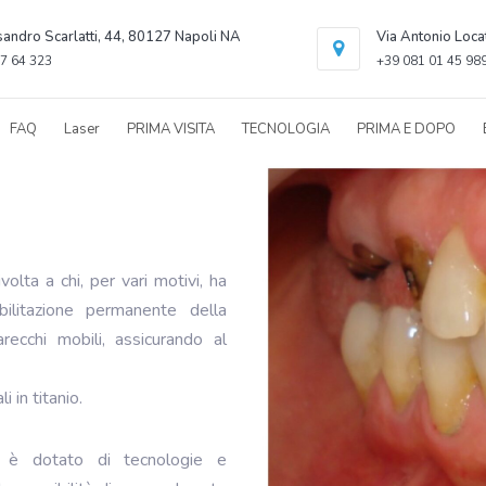
sandro Scarlatti, 44, 80127 Napoli NA
Via Antonio Loca
7 64 323
+39 081 01 45 98
FAQ
Laser
PRIMA VISITA
TECNOLOGIA
PRIMA E DOPO
volta a chi, per vari motivi, ha
bilitazione permanente della
arecchi mobili, assicurando al
i in titanio.
o è dotato di tecnologie e