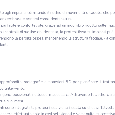
 agli impianti, eliminando il rischio di movimenti o cadute, che pot
 per sembrare e sentirsi come denti naturali.
 più facile e confortevole, grazie ad un ingombro ridotto sulle muc
i controlli di ruotine dal dentista, la protesi fissa su impianti può
vengono la perdita ossea, mantenendo la struttura facciale. Al contr
enti.
pprofondita, radiografie e scansioni 3D per pianificare il tratta
io l’intervento.
vengono posizionati nell’osso mascellare. Attraverso tecniche chiru
i alcuni mesi.
nti sono integrati, la protesi fissa viene fissata su di essi. Talv
 essere effettuata solo in casi selezionati e va seguita, successiv