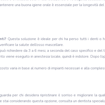
 mantenere una buona igiene orale è essenziale per la longevità del
anti?
Questa soluzione è ideale per chi ha perso tutti i denti o 
erificare la salute dell’osso mascellare.
può richiedere da 3 a 6 mesi, a seconda del caso specifico e del 
ento viene eseguito in anestesia locale, quindi è indolore. Dopo l’o
l costo varia in base al numero di impianti necessari e alla comples
ardia per chi desidera ripristinare il sorriso e migliorare la qualit
Se stai considerando questa opzione, consulta un dentista speciali