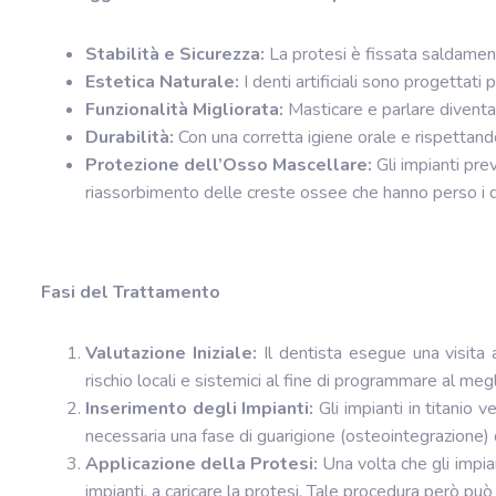
Stabilità e Sicurezza:
La protesi è fissata saldamente
Estetica Naturale:
I denti artificiali sono progettati
Funzionalità Migliorata:
Masticare e parlare diventa
Durabilità:
Con una corretta igiene orale e rispettando 
Protezione dell’Osso Mascellare:
Gli impianti pre
riassorbimento delle creste ossee che hanno perso i d
Fasi del Trattamento
Valutazione Iniziale:
Il dentista esegue una visita a
rischio locali e sistemici al fine di programmare al megl
Inserimento degli Impianti:
Gli impianti in titanio 
necessaria una fase di guarigione (osteointegrazione) d
Applicazione della Protesi:
Una volta che gli impia
impianti, a caricare la protesi. Tale procedura però può