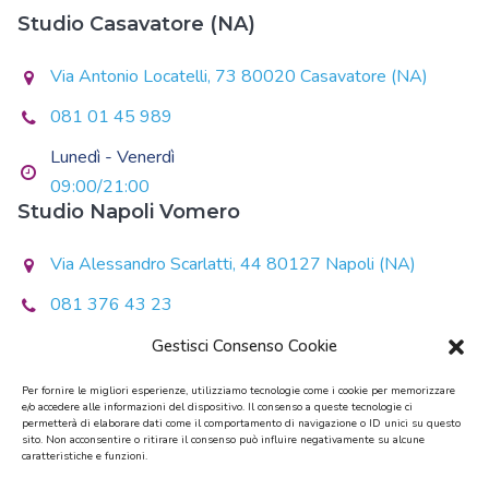
Studio Casavatore (NA)
Via Antonio Locatelli, 73 80020 Casavatore (NA)
081 01 45 989
Lunedì - Venerdì
09:00/21:00
Studio Napoli Vomero
Via Alessandro Scarlatti, 44 80127 Napoli (NA)
081 376 43 23
Lunedì - Giovedì
Gestisci Consenso Cookie
14:30/20:30
Per fornire le migliori esperienze, utilizziamo tecnologie come i cookie per memorizzare
e/o accedere alle informazioni del dispositivo. Il consenso a queste tecnologie ci
Martedì - Mercoledì - Venerdì
permetterà di elaborare dati come il comportamento di navigazione o ID unici su questo
sito. Non acconsentire o ritirare il consenso può influire negativamente su alcune
10:00/13:00 - 14:00/19:00
caratteristiche e funzioni.
Sabato - Domenica