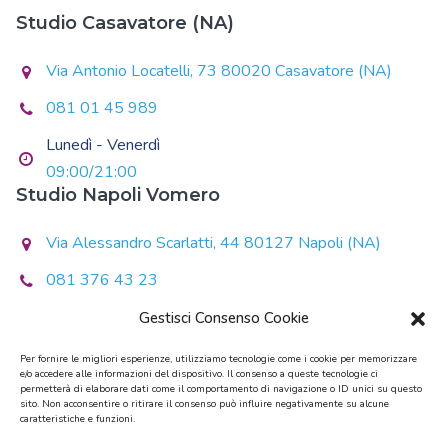
Studio Casavatore (NA)
Via Antonio Locatelli, 73 80020 Casavatore (NA)
081 01 45 989
Lunedì - Venerdì
09:00/21:00
Studio Napoli Vomero
Via Alessandro Scarlatti, 44 80127 Napoli (NA)
081 376 43 23
Lunedì - Giovedì
Gestisci Consenso Cookie
14:30/20:30
Per fornire le migliori esperienze, utilizziamo tecnologie come i cookie per memorizzare
e/o accedere alle informazioni del dispositivo. Il consenso a queste tecnologie ci
Martedì - Mercoledì - Venerdì
permetterà di elaborare dati come il comportamento di navigazione o ID unici su questo
sito. Non acconsentire o ritirare il consenso può influire negativamente su alcune
10:00/13:00 - 14:00/19:00
caratteristiche e funzioni.
Sabato - Domenica