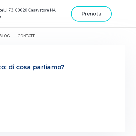
telli, 73, 80020 Casavatore NA
Prenota
9
BLOG
CONTATTI
o: di cosa parliamo?