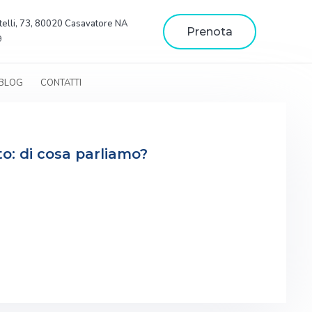
telli, 73, 80020 Casavatore NA
Prenota
9
BLOG
CONTATTI
o: di cosa parliamo?