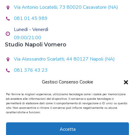
Via Antonio Locatelli, 73 80020 Casavatore (NA)
081 01 45 989
Lunedì - Venerdì
09:00/21:00
Studio Napoli Vomero
Via Alessandro Scarlatti, 44 80127 Napoli (NA)
081 376 43 23
Lunedì - Giovedì
Gestisci Consenso Cookie
14:30/20:30
Per fornire le migliori esperienze, utilizziamo tecnologie come i cookie per memorizzare
e/o accedere alle informazioni del dispositivo. Il consenso a queste tecnologie ci
Martedì - Mercoledì - Venerdì
permetterà di elaborare dati come il comportamento di navigazione o ID unici su questo
10:00/13:00 - 14:00/19:00
sito. Non acconsentire o ritirare il consenso può influire negativamente su alcune
caratteristiche e funzioni.
Sabato - Domenica
Chiuso
Accetta