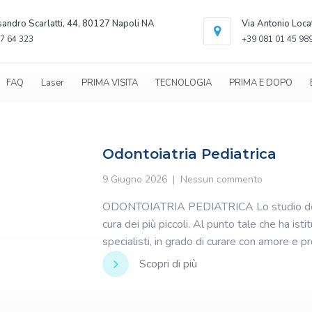
sandro Scarlatti, 44, 80127 Napoli NA
Via Antonio Loca
7 64 323
+39 081 01 45 98
FAQ
Laser
PRIMA VISITA
TECNOLOGIA
PRIMA E DOPO
Odontoiatria Pediatrica
9 Giugno 2026
Nessun commento
ODONTOIATRIA PEDIATRICA Lo studio dentis
cura dei più piccoli. Al punto tale che ha istit
specialisti, in grado di curare con amore e pr
Scopri di più